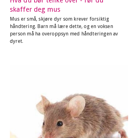
Hva du bør tenke over - før du
skaffer deg mus
Mus er små, skjøre dyr som krever forsiktig
håndtering. Barn må lære dette, og en voksen
person må ha overoppsyn med håndteringen av
dyret.