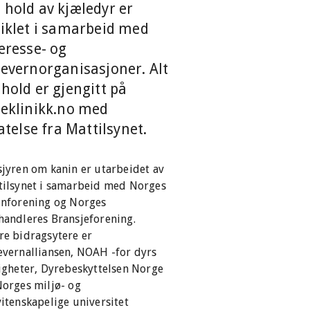
hold av kjæledyr er
iklet i samarbeid med
eresse- og
evernorganisasjoner. Alt
hold er gjengitt på
reklinikk.no med
latelse fra Mattilsynet.
jyren om kanin er utarbeidet av
tilsynet i samarbeid med Norges
inforening og Norges
handleres Bransjeforening.
re bidragsytere er
evernalliansen, NOAH -for dyrs
igheter, Dyrebeskyttelsen Norge
Norges miljø- og
itenskapelige universitet