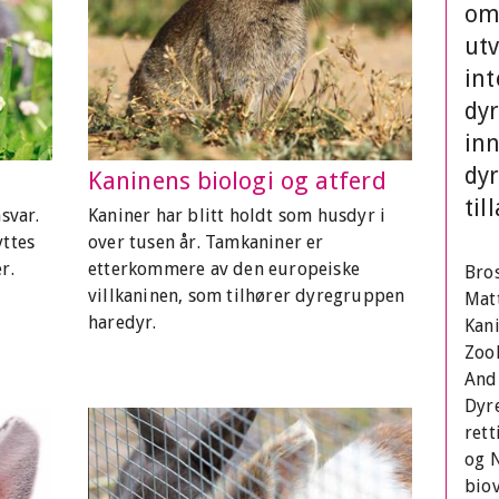
om 
utv
int
dyr
inn
dy
Kaninens biologi og atferd
til
svar.
Kaniner har blitt holdt som husdyr i
yttes
over tusen år. Tamkaniner er
r.
etterkommere av den europeiske
Bros
villkaninen, som tilhører dyregruppen
Mat
haredyr.
Kan
Zoo
And
Dyr
rett
og 
biov