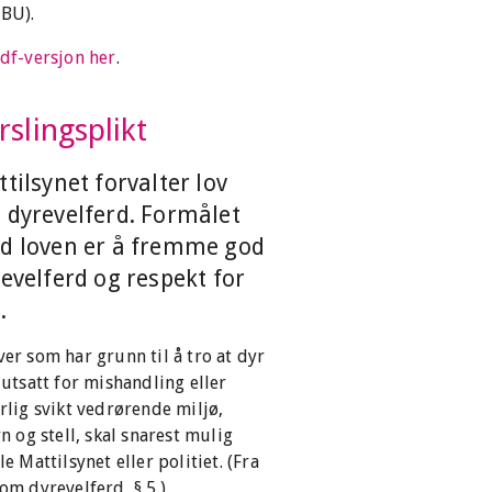
BU).
df-versjon her
.
rslingsplikt
tilsynet forvalter lov
 dyrevelferd. Formålet
d loven er å fremme god
evelferd og respekt for
.
er som har grunn til å tro at dyr
 utsatt for mishandling eller
rlig svikt vedrørende miljø,
yn og stell, skal snarest mulig
le Mattilsynet eller politiet. (Fra
om dyrevelferd, § 5.)