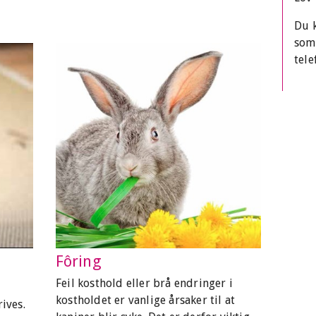
Du k
som
tele
Fôring
Feil kosthold eller brå endringer i
kostholdet er vanlige årsaker til at
ives.