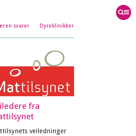
æren svarer
Dyreklinikker
iledere fra
ttilsynet
tilsynets veiledninger