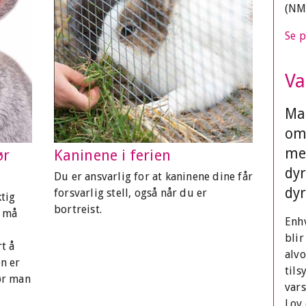
(NM
Se p
Va
Mat
om
me
ør
Kaninene i ferien
dyr
Du er ansvarlig for at kaninene dine får
dyr
forsvarlig stell, også når du er
ktig
bortreist.
u må
Enhv
blir
t å
alvo
en er
tils
før man
vars
Lov 