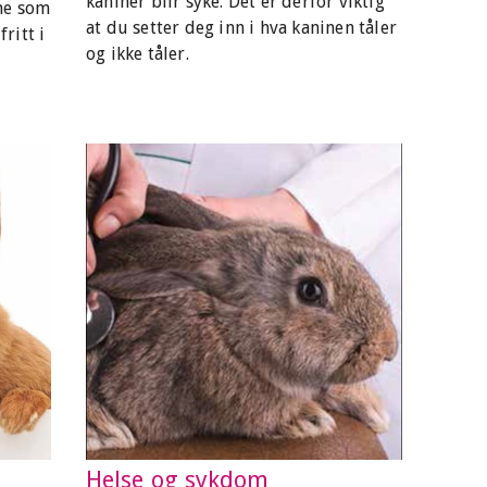
kaniner blir syke. Det er derfor viktig
ne som
at du setter deg inn i hva kaninen tåler
fritt i
og ikke tåler.
Helse og sykdom